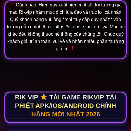
Cảnh báo: Hiện nay xuất hiện một số đối tượng giả
mạo Rikvip nhằm mục đích lừa đảo và trục lợi cá nhân.
Quý khách hàng vui lòng **chỉ truy cập duy nhất** vào
đường dẫn chính thức: https://ecoast-star.com.tw/. Mọi link
khác đều không thuộc hệ thống của chúng tôi. Chúc quý
khách giải trí an toàn, vui vẻ và nhận nhiều phần thưởng
giá trị!
RIK VIP
TẢI GAME RIKVIP TÀI
PHIỆT APK/IOS/ANDROID CHÍNH
HÃNG MỚI NHẤT 2026