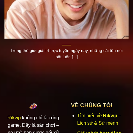
2020:
Ra mắt app mobile IOS/Android, tích hợp tính
năng live casino và cá cược thể thao.
2022:
Mở rộng thị trường quốc tế sang Thái Lan,
Campuchia, Philippines và Malaysia.
2024:
Cập nhật gần 1.000 trò chơi, triển khai cơ chế
jackpot lũy tiến và mini game mới, nâng cao trải
Trong thế giới giải trí trực tuyến ngày nay, những cái tên nổi
nghiệm giải trí.
bật luôn [...]
Giới thiệu về nền tảng Rikvip
Thương hiệu
Rikvip
đã có nhiều năm tham gia vào lĩnh
vực cá cược trực tuyến và nhanh chóng thu hút lượng
thành viên lớn. Nhờ sự nỗ lực phát triển không ngừng,
cổng game ngày càng mở rộng quy mô và nâng tầm vị thế
VỀ CHÚNG TÔI
qua từng giai đoạn hoạt động. Các sản phẩm trên nền
tảng luôn được cập nhật với công nghệ hiện đại, đảm bảo
Tìm hiểu về
Rikvip
–
Rikvip
không chỉ là cổng
trải nghiệm mượt mà trên mọi thiết bị từ máy tính, laptop
Lịch sử & Sứ mệnh
game. Đây là sân chơi –
đến smartphone, tablet. Đây là yếu tố quan trọng giúp
nơi mà bạn được đối xử