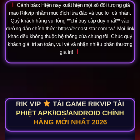
Cảnh báo: Hiện nay xuất hiện một số đối tượng giả
mạo Rikvip nhằm mục đích lừa đảo và trục lợi cá nhân.
Quý khách hàng vui lòng **chỉ truy cập duy nhất** vào
đường dẫn chính thức: https://ecoast-star.com.tw/. Mọi link
khác đều không thuộc hệ thống của chúng tôi. Chúc quý
khách giải trí an toàn, vui vẻ và nhận nhiều phần thưởng
giá trị!
RIK VIP
TẢI GAME RIKVIP TÀI
PHIỆT APK/IOS/ANDROID CHÍNH
HÃNG MỚI NHẤT 2026