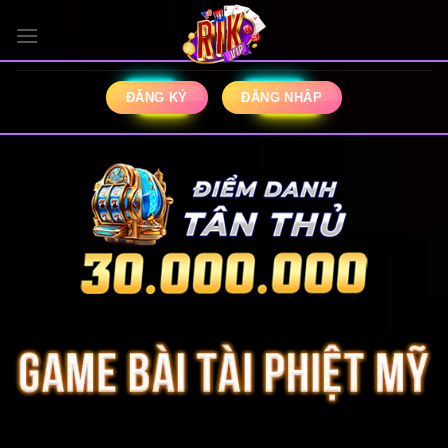
Chuyển
đến
nội
dung
ĐĂNG KÝ
ĐĂNG NHẬP