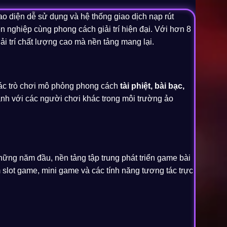
ao diện dễ sử dụng và hệ thống giao dịch nạp rút
nghiệp cùng phong cách giải trí hiện đại. Với hơn 8
i trí chất lượng cao mà nền tảng mang lại.
à các trò chơi mô phỏng phong cách
tài phiệt, bài bạc,
tranh với các người chơi khác trong môi trường ảo
những năm đầu, nền tảng tập trung phát triển game bài
 slot game, mini game và các tính năng tương tác trực