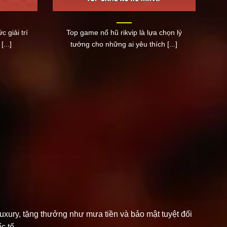
 giải trí
Top game nổ hũ rikvip là lựa chọn lý
...]
tưởng cho những ai yêu thích [...]
khốc liệt, thương hiệu vẫn không ngừng phát triển và
uxury, tặng thưởng như mưa tiền và bảo mật tuyệt đối
s, Malaysia,…
Ngay từ những ngày đầu, nền tảng đã
c tế.