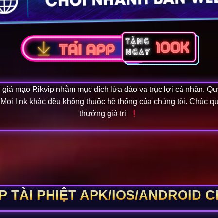
giả mạo Rikvip nhằm mục đích lừa đảo và trục lợi cá nhân. Quý
. Mọi link khác đều không thuộc hệ thống của chúng tôi. Chúc quý
thưởng giá trị!
P TÀI PHIỆT APK/IOS/ANDROID 