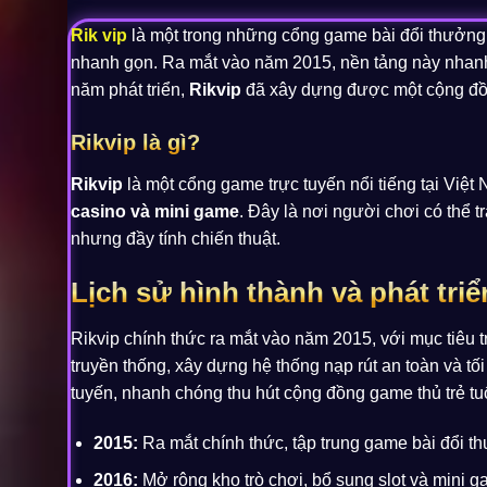
Rik vip
là một trong những cổng game bài đổi thưởng n
nhanh gọn. Ra mắt vào năm 2015, nền tảng này nhanh 
năm phát triển,
Rikvip
đã xây dựng được một cộng đồng
Rikvip là gì?
Rikvip
là một cổng game trực tuyến nổi tiếng tại Việt
casino và mini game
. Đây là nơi người chơi có thể t
nhưng đầy tính chiến thuật.
Lịch sử hình thành và phát triể
Rikvip chính thức ra mắt vào năm 2015, với mục tiêu 
truyền thống, xây dựng hệ thống nạp rút an toàn và t
tuyến, nhanh chóng thu hút cộng đồng game thủ trẻ tuổ
2015:
Ra mắt chính thức, tập trung game bài đổi t
2016:
Mở rộng kho trò chơi, bổ sung slot và mini g